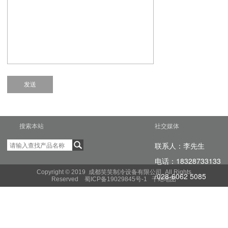
搜索本站
社交媒体
联系人：李先生
电话
：18328733133
Copyright © 2019 成都笑笑制冷设备有限公司 All Rights
/
028-6062 5085
Reserved
蜀ICP备19029845号-1
千站地图
电子邮箱：
2220333133@qq.co
m